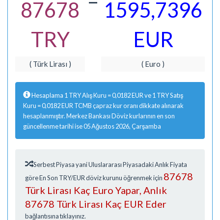
=
87678
1595,7396
TRY
EUR
( Türk Lirası )
( Euro )
Hesaplama 1 TRY Alış Kuru = 0,0182 EUR ve 1 TRY Satış
Kuru = 0,0182 EUR TCMB çapraz kur oranı dikkate alınarak
hesaplanmıştır. Merkez Bankası Döviz kurlarının en son
güncellenme tarihi ise 05 Ağustos 2026, Çarşamba
Serbest Piyasa yani Uluslararası Piyasadaki Anlık Fiyata
87678
göre En Son TRY/EUR döviz kurunu öğrenmek için
Türk Lirası Kaç Euro Yapar, Anlık
87678 Türk Lirası Kaç EUR Eder
bağlantısına tıklayınız.