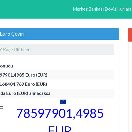
Merkez Bankası Döviz Kurları
Euro Çeviri
 Kaç EUR Eder
Sonucu
8597901,4985 Euro (EUR)
78168404,769 Euro (EUR)
nda Euro (EUR) alınacaksa
=
78597901,4985
EUR