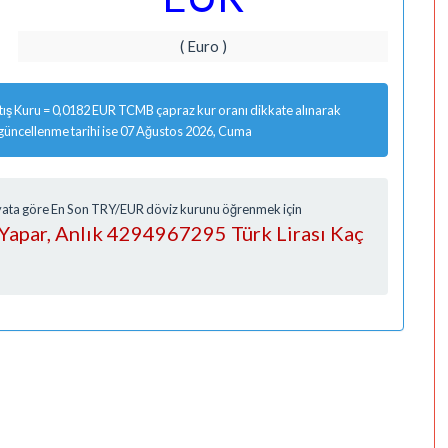
( Euro )
ış Kuru = 0,0182 EUR TCMB çapraz kur oranı dikkate alınarak
 güncellenme tarihi ise 07 Ağustos 2026, Cuma
Fiyata göre En Son TRY/EUR döviz kurunu öğrenmek için
Yapar, Anlık 4294967295 Türk Lirası Kaç