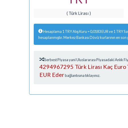
( Türk Lirası )
Hesaplama 1 TRY Alış Kuru = 0,0183 EUR ve 1 TRY Sat
hesaplanmıştır. Merkez Bankası Döviz kurlarının en son
Serbest Piyasa yani Uluslararası Piyasadaki Anlık 
4294967295 Türk Lirası Kaç Euro 
EUR Eder
bağlantısına tıklayınız.