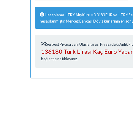
Hesaplama 1 TRY Alış Kuru = 0,0183 EUR ve 1 TRY Sat
hesaplanmıştır. Merkez Bankası Döviz kurlarının en son
Serbest Piyasa yani Uluslararası Piyasadaki Anlık 
136180 Türk Lirası Kaç Euro Yapar
bağlantısına tıklayınız.