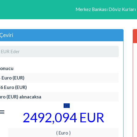
Merkez Bankası Döviz Kurları
Çeviri
 EUR Eder
Sonucu
4 Euro (EUR)
76 Euro (EUR)
uro (EUR) alınacaksa
=
2492,094 EUR
( Euro )