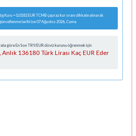
ış Kuru = 0,0182 EUR TCMB çapraz kur oranı dikkate alınarak
 güncellenme tarihi ise 07 Ağustos 2026, Cuma
Fiyata göre En Son TRY/EUR döviz kurunu öğrenmek için
, Anlık 136180 Türk Lirası Kaç EUR Eder