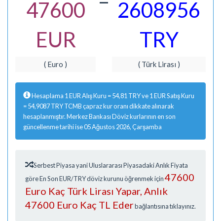
=
47600
2608956
EUR
TRY
( Euro )
( Türk Lirası )
Hesaplama 1 EUR Alış Kuru = 54,81 TRY ve 1 EUR Satış Kuru
= 54,9087 TRY TCMB çapraz kur oranı dikkate alınarak
hesaplanmıştır. Merkez Bankası Döviz kurlarının en son
güncellenme tarihi ise 05 Ağustos 2026, Çarşamba
Serbest Piyasa yani Uluslararası Piyasadaki Anlık Fiyata
47600
göre En Son EUR/TRY döviz kurunu öğrenmek için
Euro Kaç Türk Lirası Yapar, Anlık
47600 Euro Kaç TL Eder
bağlantısına tıklayınız.