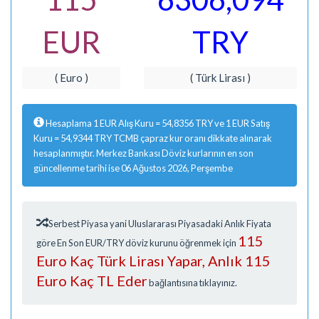
EUR
TRY
( Euro )
( Türk Lirası )
Hesaplama 1 EUR Alış Kuru = 54,8356 TRY ve 1 EUR Satış
Kuru = 54,9344 TRY TCMB çapraz kur oranı dikkate alınarak
hesaplanmıştır. Merkez Bankası Döviz kurlarının en son
güncellenme tarihi ise 06 Ağustos 2026, Perşembe
Serbest Piyasa yani Uluslararası Piyasadaki Anlık Fiyata
115
göre En Son EUR/TRY döviz kurunu öğrenmek için
Euro Kaç Türk Lirası Yapar, Anlık 115
Euro Kaç TL Eder
bağlantısına tıklayınız.