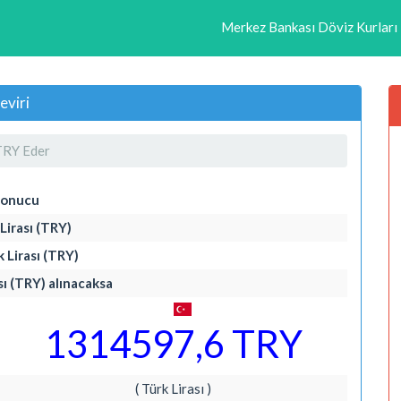
Merkez Bankası Döviz Kurları
eviri
TRY Eder
Sonucu
Lirası (TRY)
 Lirası (TRY)
sı (TRY) alınacaksa
1314597,6 TRY
( Türk Lirası )