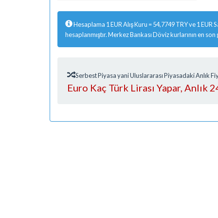
Hesaplama 1 EUR Alış Kuru = 54,7749 TRY ve 1 EUR Sa
hesaplanmıştır. Merkez Bankası Döviz kurlarının en son
Serbest Piyasa yani Uluslararası Piyasadaki Anlık 
Euro Kaç Türk Lirası Yapar, Anlık