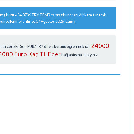
tış Kuru = 54,8736 TRY TCMB çapraz kur oranı dikkate alınarak
 güncellenme tarihi ise 07 Ağustos 2026, Cuma
24000
Fiyata göre En Son EUR/TRY döviz kurunu öğrenmek için
 24000 Euro Kaç TL Eder
bağlantısına tıklayınız.