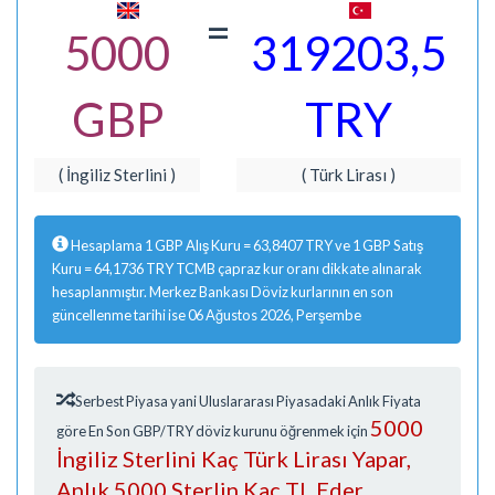
=
5000
319203,5
GBP
TRY
( İngiliz Sterlini )
( Türk Lirası )
Hesaplama 1 GBP Alış Kuru = 63,8407 TRY ve 1 GBP Satış
Kuru = 64,1736 TRY TCMB çapraz kur oranı dikkate alınarak
hesaplanmıştır. Merkez Bankası Döviz kurlarının en son
güncellenme tarihi ise 06 Ağustos 2026, Perşembe
Serbest Piyasa yani Uluslararası Piyasadaki Anlık Fiyata
5000
göre En Son GBP/TRY döviz kurunu öğrenmek için
İngiliz Sterlini Kaç Türk Lirası Yapar,
Anlık 5000 Sterlin Kaç TL Eder