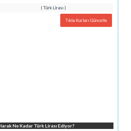
( Türk Lirası )
Tıkla Kurları Güncelle
 Olarak Ne Kadar Türk Lirası Ediyor?