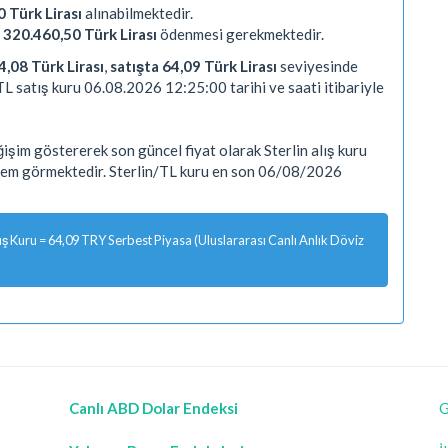
 Türk Lirası
alınabilmektedir.
e
320.460,50 Türk Lirası
ödenmesi gerekmektedir.
4,08 Türk Lirası
,
satışta 64,09 Türk Lirası
seviyesinde
TL satış kuru 06.08.2026 12:25:00 tarihi ve saati itibariyle
şim göstererek son güncel fiyat olarak Sterlin alış kuru
işlem görmektedir. Sterlin/TL kuru en son 06/08/2026
 Kuru = 64,09 TRY Serbest Piyasa (Uluslararası Canlı Anlık Döviz
Canlı ABD Dolar Endeksi
G