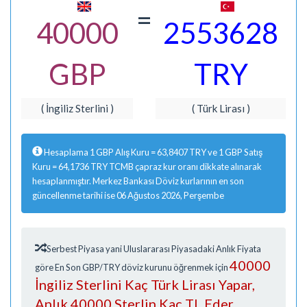
=
40000
2553628
GBP
TRY
( İngiliz Sterlini )
( Türk Lirası )
Hesaplama 1 GBP Alış Kuru = 63,8407 TRY ve 1 GBP Satış
Kuru = 64,1736 TRY TCMB çapraz kur oranı dikkate alınarak
hesaplanmıştır. Merkez Bankası Döviz kurlarının en son
güncellenme tarihi ise 06 Ağustos 2026, Perşembe
Serbest Piyasa yani Uluslararası Piyasadaki Anlık Fiyata
40000
göre En Son GBP/TRY döviz kurunu öğrenmek için
İngiliz Sterlini Kaç Türk Lirası Yapar,
Anlık 40000 Sterlin Kaç TL Eder