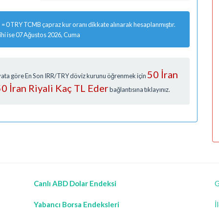
u = 0 TRY TCMB çapraz kur oranı dikkate alınarak hesaplanmıştır.
ihi ise 07 Ağustos 2026, Cuma
50 İran
Fiyata göre En Son IRR/TRY döviz kurunu öğrenmek için
50 İran Riyali Kaç TL Eder
bağlantısına tıklayınız.
Canlı ABD Dolar Endeksi
G
Yabancı Borsa Endeksleri
İ