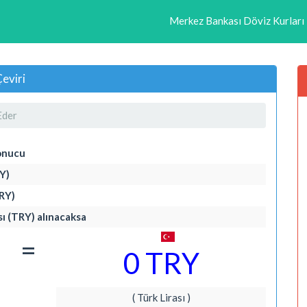
Merkez Bankası Döviz Kurları
Çeviri
Eder
onucu
RY)
TRY)
ası (TRY) alınacaksa
=
0 TRY
( Türk Lirası )