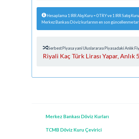
Hesaplama 1 IRR Alış Kuru = 0 TRY ve 1 IRR Satış Kur
Merkez Bankası Döviz kurlarının en son güncellenme tar
Serbest Piyasa yani Uluslararası Piyasadaki Anlık 
Riyali Kaç Türk Lirası Yapar, Anlık 
Merkez Bankası Döviz Kurları
TCMB Döviz Kuru Çevirici