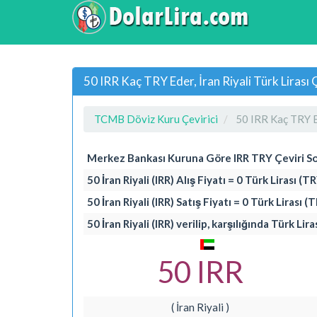
50 IRR Kaç TRY Eder, İran Riyali Türk Lirası 
TCMB Döviz Kuru Çevirici
50 IRR Kaç TRY 
Merkez Bankası Kuruna Göre IRR TRY Çeviri S
50 İran Riyali (IRR) Alış Fiyatı = 0 Türk Lirası (T
50 İran Riyali (IRR) Satış Fiyatı = 0 Türk Lirası (
50 İran Riyali (IRR) verilip, karşılığında Türk Lir
50 IRR
( İran Riyali )