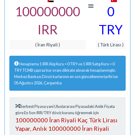
=
100000000
0
IRR
TRY
( İran Riyali )
( Türk Lirası )
Hesaplama 1 IRR Alış Kuru = 0 TRY ve 1 IRR Satış Kuru = 0
TRY TCMB çapraz kur oranı dikkate alınarak hesaplanmıştır.
Merkez Bankası Döviz kurlarının en son güncellenme tarihi ise
05 Ağustos 2026, Çarşamba
Serbest Piyasa yani Uluslararası Piyasadaki Anlık Fiyata
göre En Son IRR/TRY döviz kurunu öğrenmek için
100000000 İran Riyali Kaç Türk Lirası
Yapar, Anlık 100000000 İran Riyali