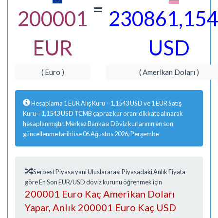
=
200001
230861,15
EUR
USD
( Euro )
( Amerikan Doları )
Hesaplama 1 EUR Alış Kuru = 1,1543 USD ve 1 EUR Satış
Kuru = 1,1543 USD TCMB çapraz kur oranı dikkate alınarak
hesaplanmıştır. Merkez Bankası Döviz kurlarının en son
güncellenme tarihi ise 06 Ağustos 2026, Perşembe
Serbest Piyasa yani Uluslararası Piyasadaki Anlık Fiyata
göre En Son EUR/USD döviz kurunu öğrenmek için
200001 Euro Kaç Amerikan Doları
Yapar, Anlık 200001 Euro Kaç USD