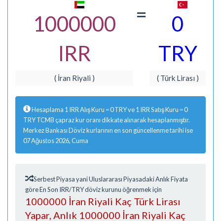
=
1000000
0
IRR
TRY
( İran Riyali )
( Türk Lirası )
Hesaplama 1 IRR Alış Kuru = 0 TRY ve 1 IRR Satış Kuru = 0
TRY TCMB çapraz kur oranı dikkate alınarak hesaplanmıştır.
Merkez Bankası Döviz kurlarının en son güncellenme tarihi ise
07 Ağustos 2026, Cuma
Serbest Piyasa yani Uluslararası Piyasadaki Anlık Fiyata
göre En Son IRR/TRY döviz kurunu öğrenmek için
1000000 İran Riyali Kaç Türk Lirası
Yapar, Anlık 1000000 İran Riyali Kaç