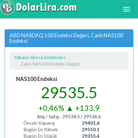
ABD NASDAQ 100 Endeksi Değeri, Canlı NAS100
Endeksi
Yabancı Borsa Endeksleri
Canlı NAS100 Endeks Değeri
NAS100 Endeksi
29535.5
+0,46%
▲
+133,9
Alış / Satış :
29534.5
/
29536.6
Önceki Kapanış
29401,6
Bugün En Yüksek
29550.1
Bugün En Düşük
29355.4