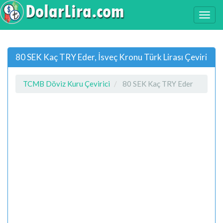
80 SEK Kaç TRY Eder, İsveç Kronu Türk Lirası Çeviri
TCMB Döviz Kuru Çevirici
80 SEK Kaç TRY Eder