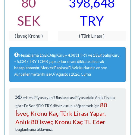
80
398,648
SEK
TRY
( İsveç Kronu )
( Türk Lirası )
Hesaplama 1 SEK Alış Kuru = 4,9831 TRY ve 1 SEK Satış Kuru
= 5,0347 TRY TCMB çapraz kur oranı dikkate alınarak
hesaplanmıştır. Merkez Bankası Döviz kurlarının en son
güncellenme tarihi ise 07 Ağustos 2026, Cuma
Serbest Piyasa yani Uluslararası Piyasadaki Anlık Fiyata
80
göre En Son SEK/TRY döviz kurunu öğrenmek için
İsveç Kronu Kaç Türk Lirası Yapar,
Anlık 80 İsveç Kronu Kaç TL Eder
bağlantısına tıklayınız.