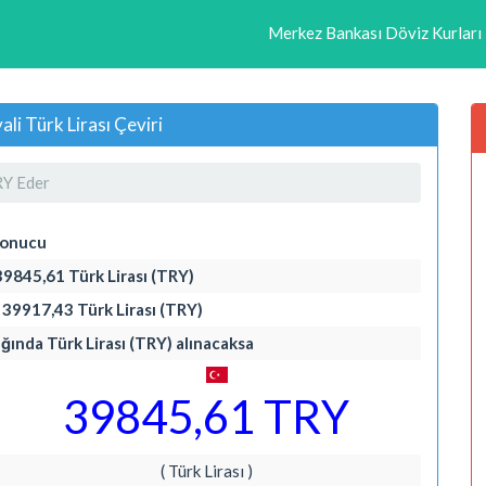
Merkez Bankası Döviz Kurları
i Türk Lirası Çeviri
Y Eder
Sonucu
 39845,61 Türk Lirası (TRY)
= 39917,43 Türk Lirası (TRY)
lığında Türk Lirası (TRY) alınacaksa
39845,61 TRY
( Türk Lirası )