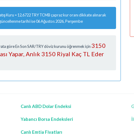
tış Kuru = 12,6722 TRY TCMB çapraz kur oranı dikkate alınarak
 güncellenme tarihi ise 06 Ağustos 2026, Perşembe
3150
Fiyata göre En Son SAR/TRY döviz kurunu öğrenmek için
rası Yapar, Anlık 3150 Riyal Kaç TL Eder
Canlı ABD Dolar Endeksi
G
Yabancı Borsa Endeksleri
İ
Canlı Emtia Fiyatları