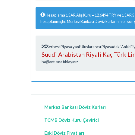
Hesaplama 1 SAR Alış Kuru = 12,6494 TRY ve 1 SAR Sa
hesaplanmıştır. Merkez Bankası Döviz kurlarının en son
Serbest Piyasa yani Uluslararası Piyasadaki Anlık 
Suudi Arabistan Riyali Kaç Türk Li
bağlantısına tıklayınız.
Merkez Bankası Döviz Kurları
TCMB Döviz Kuru Çevirici
Eski Döviz Fiyatları