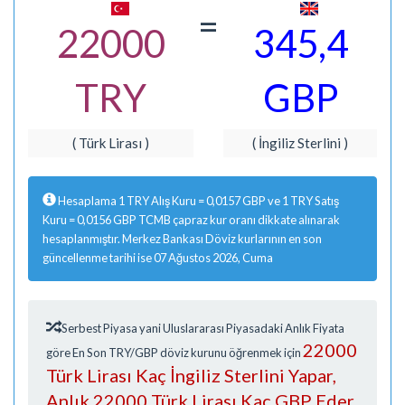
=
22000
345,4
TRY
GBP
( Türk Lirası )
( İngiliz Sterlini )
Hesaplama 1 TRY Alış Kuru = 0,0157 GBP ve 1 TRY Satış
Kuru = 0,0156 GBP TCMB çapraz kur oranı dikkate alınarak
hesaplanmıştır. Merkez Bankası Döviz kurlarının en son
güncellenme tarihi ise 07 Ağustos 2026, Cuma
Serbest Piyasa yani Uluslararası Piyasadaki Anlık Fiyata
22000
göre En Son TRY/GBP döviz kurunu öğrenmek için
Türk Lirası Kaç İngiliz Sterlini Yapar,
Anlık 22000 Türk Lirası Kaç GBP Eder