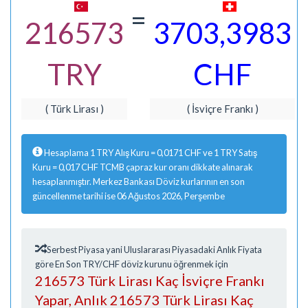
=
216573
3703,3983
TRY
CHF
( Türk Lirası )
( İsviçre Frankı )
Hesaplama 1 TRY Alış Kuru = 0,0171 CHF ve 1 TRY Satış
Kuru = 0,017 CHF TCMB çapraz kur oranı dikkate alınarak
hesaplanmıştır. Merkez Bankası Döviz kurlarının en son
güncellenme tarihi ise 06 Ağustos 2026, Perşembe
Serbest Piyasa yani Uluslararası Piyasadaki Anlık Fiyata
göre En Son TRY/CHF döviz kurunu öğrenmek için
216573 Türk Lirası Kaç İsviçre Frankı
Yapar, Anlık 216573 Türk Lirası Kaç