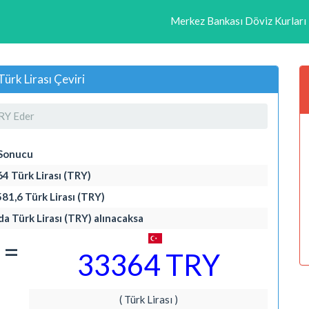
Merkez Bankası Döviz Kurları
ürk Lirası Çeviri
RY Eder
 Sonucu
64 Türk Lirası (TRY)
81,6 Türk Lirası (TRY)
da Türk Lirası (TRY) alınacaksa
=
33364 TRY
( Türk Lirası )