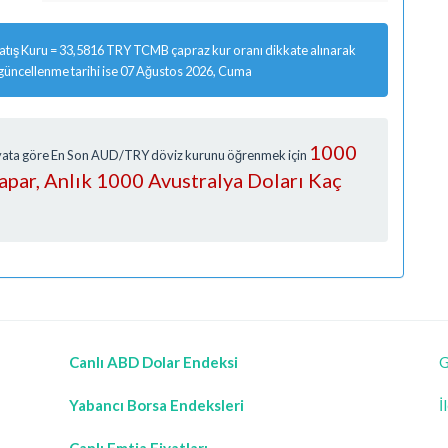
tış Kuru = 33,5816 TRY TCMB çapraz kur oranı dikkate alınarak
 güncellenme tarihi ise 07 Ağustos 2026, Cuma
1000
Fiyata göre En Son AUD/TRY döviz kurunu öğrenmek için
Yapar, Anlık 1000 Avustralya Doları Kaç
Canlı ABD Dolar Endeksi
G
Yabancı Borsa Endeksleri
İ
Canlı Emtia Fiyatları