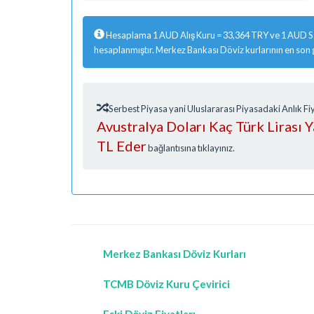
Hesaplama 1 AUD Alış Kuru = 33,364 TRY ve 1 AUD Sa
hesaplanmıştır. Merkez Bankası Döviz kurlarının en son
Serbest Piyasa yani Uluslararası Piyasadaki Anlık 
Avustralya Doları Kaç Türk Lirası 
TL Eder
bağlantısına tıklayınız.
Merkez Bankası Döviz Kurları
TCMB Döviz Kuru Çevirici
Eski Döviz Fiyatları