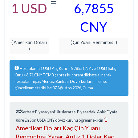
=
1 USD
6,7855
CNY
( Amerikan Doları
( Çin Yuanı Renminbisi )
)
Hesaplama 1 USD Alış Kuru = 6,7855 CNY ve 1 USD Satış
Kuru = 6,71 CNY TCMB çapraz kur oranı dikkate alınarak
hesaplanmıştır. Merkez Bankası Döviz kurlarının en son
güncellenme tarihi ise 07 Ağustos 2026, Cuma
Serbest Piyasa yani Uluslararası Piyasadaki Anlık Fiyata
1
göre En Son USD/CNY döviz kurunu öğrenmek için
Amerikan Doları Kaç Çin Yuanı
Renminbisi Yapar, Anlık 1 Dolar Kaç