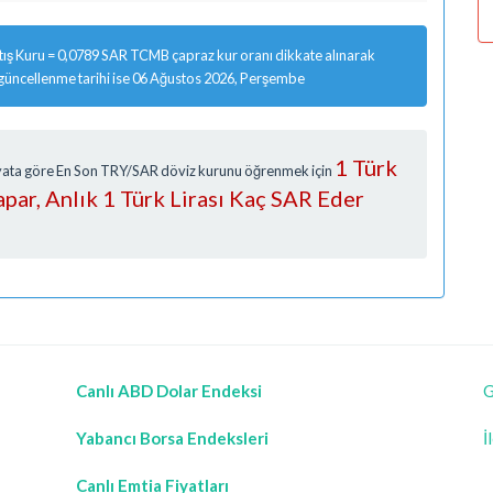
ış Kuru = 0,0789 SAR TCMB çapraz kur oranı dikkate alınarak
 güncellenme tarihi ise 06 Ağustos 2026, Perşembe
1 Türk
Fiyata göre En Son TRY/SAR döviz kurunu öğrenmek için
apar, Anlık 1 Türk Lirası Kaç SAR Eder
Canlı ABD Dolar Endeksi
G
Yabancı Borsa Endeksleri
İ
Canlı Emtia Fiyatları