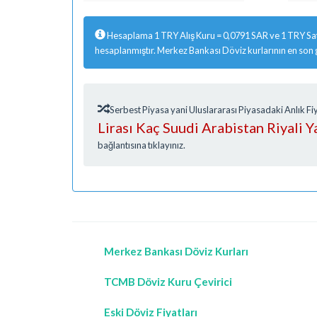
Hesaplama 1 TRY Alış Kuru = 0,0791 SAR ve 1 TRY Sat
hesaplanmıştır. Merkez Bankası Döviz kurlarının en son
Serbest Piyasa yani Uluslararası Piyasadaki Anlık 
Lirası Kaç Suudi Arabistan Riyali Y
bağlantısına tıklayınız.
Merkez Bankası Döviz Kurları
TCMB Döviz Kuru Çevirici
Eski Döviz Fiyatları