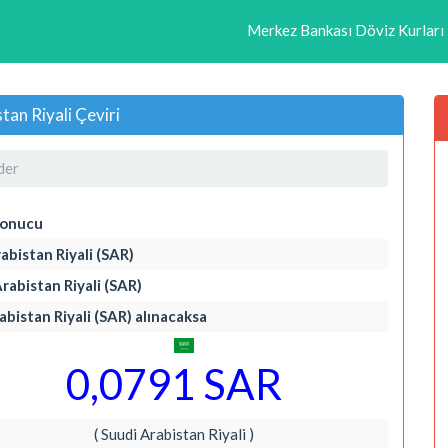
Merkez Bankası Döviz Kurları
tan Riyali Çeviri
der
Sonucu
rabistan Riyali (SAR)
Arabistan Riyali (SAR)
rabistan Riyali (SAR) alınacaksa
0,0791 SAR
( Suudi Arabistan Riyali )