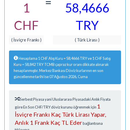
=
1
58,4666
CHF
TRY
( İsviçre Frankı )
( Türk Lirası )
Hesaplama 1 CHF Alış Kuru = 58,4666 TRY ve 1 CHF Satış
Kuru = 58,842 TRY TCMB çapraz kur oranı dikkate alınarak
hesaplanmıştır. Merkez Bankası Döviz kurlarının en son
güncellenme tarihi ise 07 Ağustos 2026, Cuma
Serbest Piyasa yani Uluslararası Piyasadaki Anlık Fiyata
1
göre En Son CHF/TRY döviz kurunu öğrenmek için
İsviçre Frankı Kaç Türk Lirası Yapar,
Anlık 1 Frank Kaç TL Eder
bağlantısına
tıklayınız.