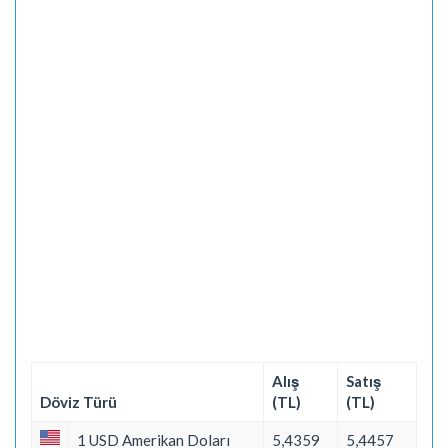
Alış
Satış
Döviz Türü
(TL)
(TL)
1 USD Amerikan Doları
5,4359
5,4457