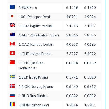
1 EUR Euro
6,1249
6,1360
100 JPY Japon Yeni
4,8701
4,9024
1 GBP İngiliz Sterlini
7,1515
7,1887
1 AUD Avustralya Doları
3,8345
3,8595
1 CAD Kanada Doları
4,0503
4,0686
1 CHF İsviçre Frankı
5,3727
5,4072
1 CNY Çin Yuanı
0,8054
0,8159
Renminbisi
1 SEK İsveç Kronu
0,5771
0,5830
1 NOK Norveç Kronu
0,6270
0,6312
1 RUB Rus Rublesi
0,0822
0,0832
1 RON Rumen Leyi
1,2814
1,2981