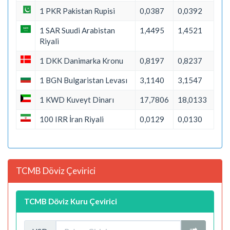
1 PKR Pakistan Rupisi
0,0387
0,0392
1 SAR Suudi Arabistan
1,4495
1,4521
Riyali
1 DKK Danimarka Kronu
0,8197
0,8237
1 BGN Bulgaristan Levası
3,1140
3,1547
1 KWD Kuveyt Dinarı
17,7806
18,0133
100 IRR İran Riyali
0,0129
0,0130
TCMB Döviz Çevirici
TCMB Döviz Kuru Çevirici