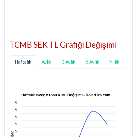
TCMB SEK TL Grafiği Değişimi
Haftalık
Aylık
3 Aylık
6 Aylık
Yıllık
Haftalık İsveç Kronu Kuru Değişimi - DolarLira.com
5…
5…
5…
5…
5…