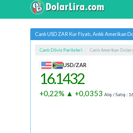
Canlı USD ZAR Kur Fiyatı, Anlık Amerikan Do
Canlı Döviz Pariteleri
Canlı Amerikan Doları
USD/ZAR
16.1432
+0,22%
▲
+0,0353
Alış / Satış :
1