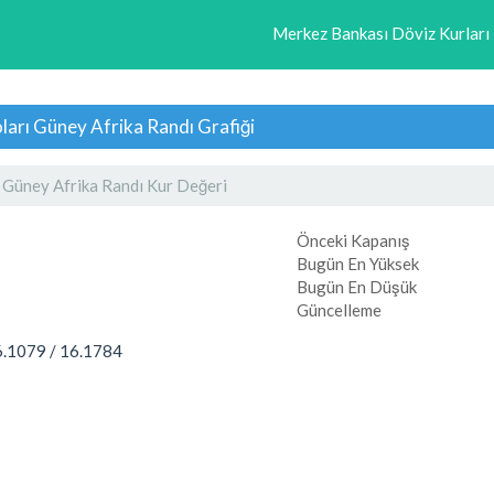
Merkez Bankası Döviz Kurları
ları Güney Afrika Randı Grafiği
 Güney Afrika Randı Kur Değeri
Önceki Kapanış
Bugün En Yüksek
Bugün En Düşük
Güncelleme
6.1079
/
16.1784