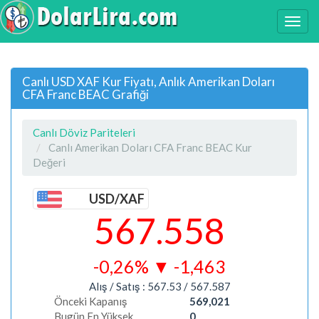
Canlı USD XAF Kur Fiyatı, Anlık Amerikan Doları
CFA Franc BEAC Grafiği
Canlı Döviz Pariteleri
Canlı Amerikan Doları CFA Franc BEAC Kur
Değeri
USD/XAF
567.558
-0,26%
▼
-1,463
Alış / Satış :
567.53
/
567.587
Önceki Kapanış
569,021
Bugün En Yüksek
0