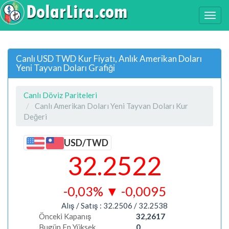
Canlı USD TWD Kur Fiyatı, Anlık Amerikan Doları
Yeni Tayvan Doları Grafiği
Canlı Döviz Pariteleri
Canlı Amerikan Doları Yeni Tayvan Doları Kur
Değeri
USD/TWD
32.2522
-0,03%
▼
-0,0095
Alış / Satış :
32.2506
/
32.2538
Önceki Kapanış
32,2617
Bugün En Yüksek
0