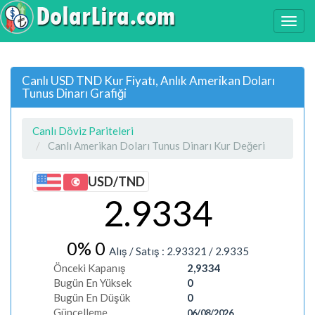
Canlı USD TND Kur Fiyatı, Anlık Amerikan Doları
Tunus Dinarı Grafiği
Canlı Döviz Pariteleri
Canlı Amerikan Doları Tunus Dinarı Kur Değeri
USD/TND
2.9334
0%
0
Alış / Satış :
2.93321
/
2.9335
Önceki Kapanış
2,9334
Bugün En Yüksek
0
Bugün En Düşük
0
Güncelleme
06/08/2026