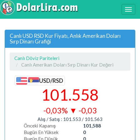
Canlı USD RSD Kur Fiyatı, Anlık Amerikan Doları
Sırp Dinarı Grafiği
Canlı Döviz Pariteleri
Canlı Amerikan Doları Sırp Dinarı Kur Değeri
USD/RSD
101.558
-0,03%
▼
-0,03
Alış / Satış :
101.553
/
101.563
Önceki Kapanış
101,588
Bugün En Yüksek
0
Bugün En Düşük
0