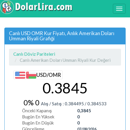
Canlı USD OMR Kur Fiyatı, Anlık Amerikan Doları
Umman Riyali Grafiği
Canlı Döviz Pariteleri
Canlı Amerikan Doları Umman Riyali Kur Değeri
USD/OMR
0.3845
0%
0
Alış / Satış :
0.384495
/
0.384533
Önceki Kapanış
0,3845
Bugün En Yüksek
0
Bugün En Düşük
0
Güncelleme
07/08/2026