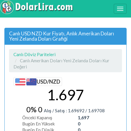
Canlı USD NZD Kur Fiyatı, Anlık Amerikan Doları
Yeni Zelanda Doları Grafiği
Canlı Döviz Pariteleri
Canlı Amerikan Doları Yeni Zelanda Doları Kur
Değeri
USD/NZD
1.697
0%
0
Alış / Satış :
1.69692
/
1.69708
Önceki Kapanış
1,697
Bugün En Yüksek
0
Bugün En Düşük
0