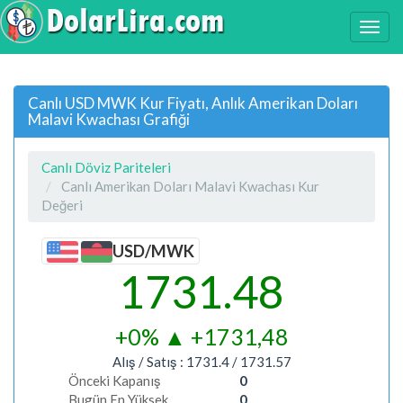
Canlı USD MWK Kur Fiyatı, Anlık Amerikan Doları
Malavi Kwachası Grafiği
Canlı Döviz Pariteleri
Canlı Amerikan Doları Malavi Kwachası Kur
Değeri
USD/MWK
1731.48
+0%
▲
+1731,48
Alış / Satış :
1731.4
/
1731.57
Önceki Kapanış
0
Bugün En Yüksek
0