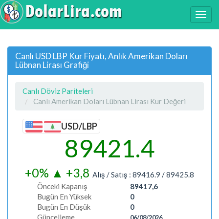
Canlı USD LBP Kur Fiyatı, Anlık Amerikan Doları
Lübnan Lirası Grafiği
Canlı Döviz Pariteleri
Canlı Amerikan Doları Lübnan Lirası Kur Değeri
USD/LBP
89421.4
+0%
▲
+3,8
Alış / Satış :
89416.9
/
89425.8
Önceki Kapanış
89417,6
Bugün En Yüksek
0
Bugün En Düşük
0
Güncelleme
06/08/2026