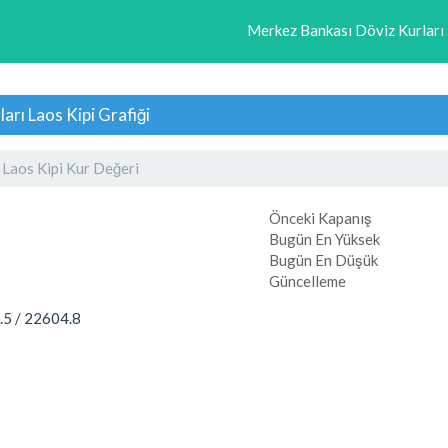
Merkez Bankası Döviz Kurları
arı Laos Kipi Grafiği
 Laos Kipi Kur Değeri
Önceki Kapanış
Bugün En Yüksek
Bugün En Düşük
Güncelleme
.5
/
22604.8