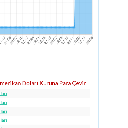
merikan Doları Kuruna Para Çevir
ları
ları
ları
ları