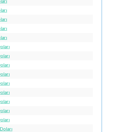
ları
ları
ları
ları
ları
oları
oları
oları
oları
oları
oları
oları
oları
oları
 Doları