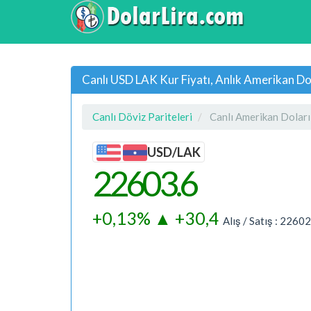
Canlı USD LAK Kur Fiyatı, Anlık Amerikan Dol
Canlı Döviz Pariteleri
Canlı Amerikan Doları
USD/LAK
22603.6
+0,13%
▲
+30,4
Alış / Satış :
22602