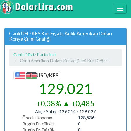
Canlı USD KES Kur Fiyatı, Anlık Amerikan Doları
Kenya Şilini Grafiği
Canlı Döviz Pariteleri
Canlı Amerikan Doları Kenya Şilini Kur Değeri
USD/KES
129.021
+0,38%
▲
+0,485
Alış / Satış :
129.014
/
129.027
Önceki Kapanış
128,536
Bugün En Yüksek
0
Bugün En Düşük
0