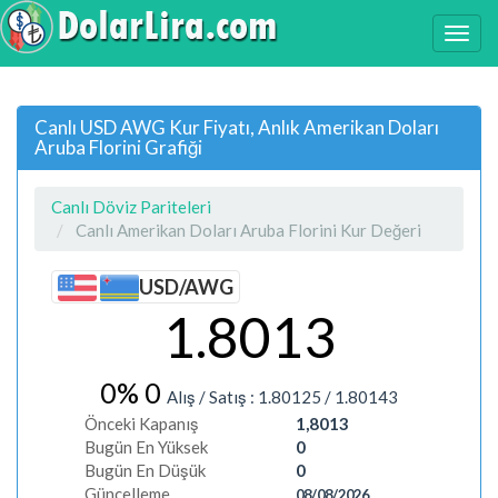
Canlı USD AWG Kur Fiyatı, Anlık Amerikan Doları
Aruba Florini Grafiği
Canlı Döviz Pariteleri
Canlı Amerikan Doları Aruba Florini Kur Değeri
USD/AWG
1.8013
0%
0
Alış / Satış :
1.80125
/
1.80143
Önceki Kapanış
1,8013
Bugün En Yüksek
0
Bugün En Düşük
0
Güncelleme
08/08/2026