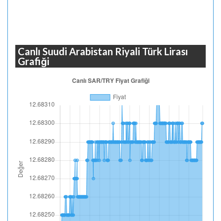
Canlı Suudi Arabistan Riyali Türk Lirası
Grafiği