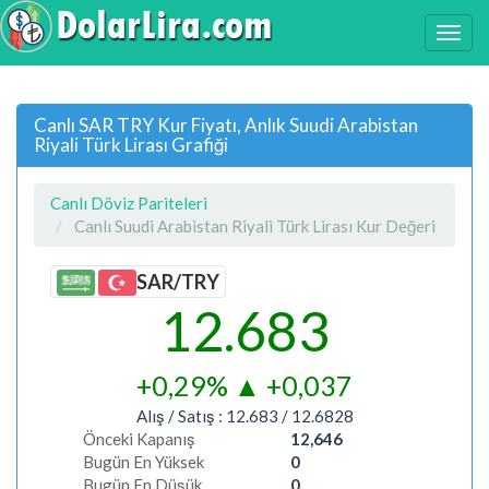
Canlı SAR TRY Kur Fiyatı, Anlık Suudi Arabistan
Riyali Türk Lirası Grafiği
Canlı Döviz Pariteleri
Canlı Suudi Arabistan Riyali Türk Lirası Kur Değeri
SAR/TRY
12.683
+0,29%
▲
+0,037
Alış / Satış :
12.683
/
12.6828
Önceki Kapanış
12,646
Bugün En Yüksek
0
Bugün En Düşük
0