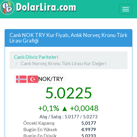
Canlı NOK TRY Kur Fiyatı, Anlık Norveç Kronu Türk
Lirası Grafiği
Canlı Döviz Pariteleri
Canlı Norveç Kronu Türk Lirası Kur Değeri
NOK/TRY
5.0225
+0,1%
▲
+0,0048
Alış / Satış :
5.0177
/
5.0273
Önceki Kapanış
5,0177
Bugün En Yüksek
4.9979
Bugün En Düşük
5.0233