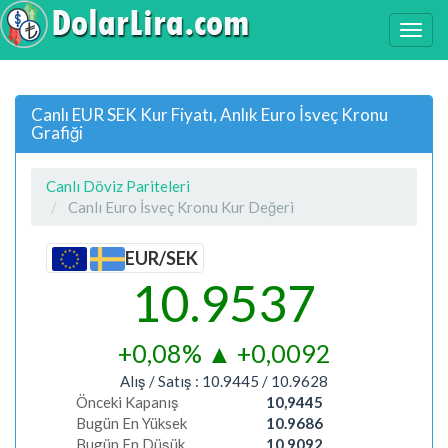
Canlı EUR SEK Kur Fiyatı, Anlık Euro İsveç Kronu
Grafiği
Canlı Döviz Pariteleri
Canlı Euro İsveç Kronu Kur Değeri
EUR/SEK
10.9537
+0,08%
▲
+0,0092
Alış / Satış :
10.9445
/
10.9628
Önceki Kapanış
10,9445
Bugün En Yüksek
10.9686
Bugün En Düşük
10.9092