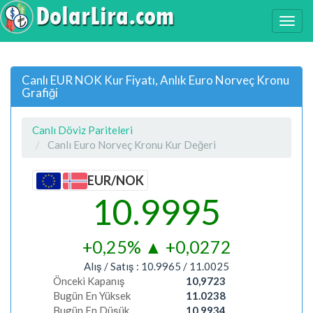
Canlı EUR NOK Kur Fiyatı, Anlık Euro Norveç Kronu
Grafiği
Canlı Döviz Pariteleri
Canlı Euro Norveç Kronu Kur Değeri
EUR/NOK
10.9995
+0,25%
▲
+0,0272
Alış / Satış :
10.9965
/
11.0025
Önceki Kapanış
10,9723
Bugün En Yüksek
11.0238
Bugün En Düşük
10.9934