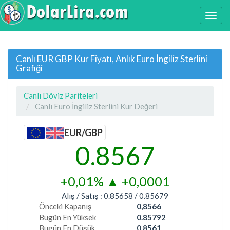
Canlı EUR GBP Kur Fiyatı, Anlık Euro İngiliz Sterlini
Grafiği
Canlı Döviz Pariteleri
Canlı Euro İngiliz Sterlini Kur Değeri
EUR/GBP
0.8567
+0,01%
▲
+0,0001
Alış / Satış :
0.85658
/
0.85679
Önceki Kapanış
0,8566
Bugün En Yüksek
0.85792
Bugün En Düşük
0.8561