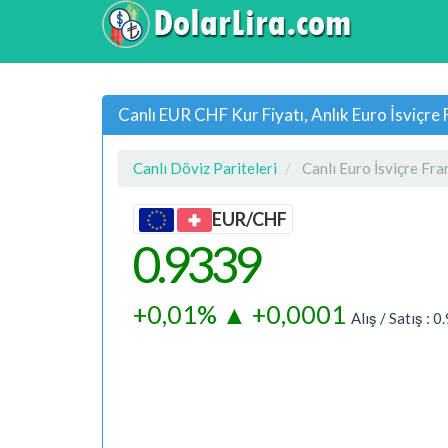
Canlı EUR CHF Kur Fiyatı, Anlık Euro İsviçre 
Canlı Döviz Pariteleri
Canlı Euro İsviçre Fra
EUR/CHF
0.9339
+0,01%
▲
+0,0001
Alış / Satış :
0