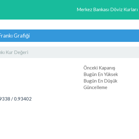
Merkez Bankası Döviz Kurları
Frankı Grafiği
nkı Kur Değeri
Önceki Kapanış
Bugün En Yüksek
Bugün En Düşük
Güncelleme
.9338
/
0.93402