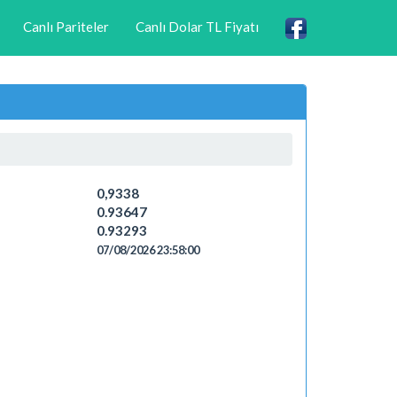
Canlı Pariteler
Canlı Dolar TL Fiyatı
0,9338
0.93647
0.93293
07/08/2026 23:58:00