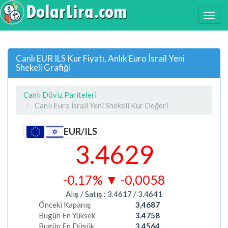
Canlı EUR ILS Kur Fiyatı, Anlık Euro İsrail Yeni
Shekeli Grafiği
Canlı Döviz Pariteleri
Canlı Euro İsrail Yeni Shekeli Kur Değeri
EUR/ILS
3.4629
-0,17%
▼
-0,0058
Alış / Satış :
3.4617
/
3.4641
Önceki Kapanış
3,4687
Bugün En Yüksek
3.4758
Bugün En Düşük
3.4564