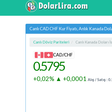
Canlı CAD CHF Kur Fiyatı, Anlık Kanada Dolar
Canlı Döviz Pariteleri
Canlı Kanada Doları İ
CAD/CHF
0.5795
+0,02%
▲
+0,0001
Alış / Satış :
0