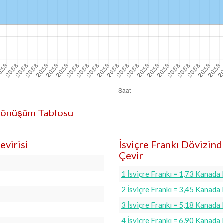
ı Dönüşüm Tablosu
evirisi
İsviçre Frankı Dövizin
Çevir
1 İsviçre Frankı = 1,73 Kanada
2 İsviçre Frankı = 3,45 Kanada
3 İsviçre Frankı = 5,18 Kanada
4 İsviçre Frankı = 6,90 Kanada