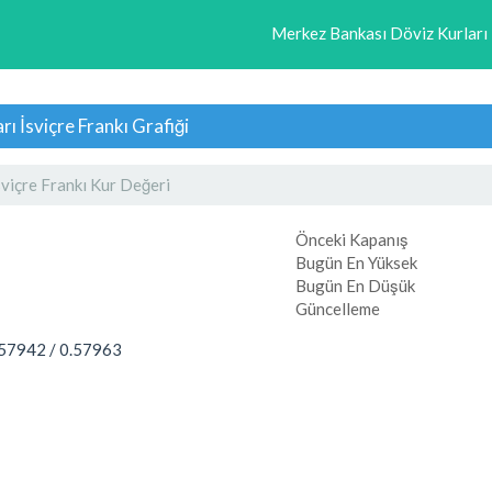
Merkez Bankası Döviz Kurları
ı İsviçre Frankı Grafiği
sviçre Frankı Kur Değeri
Önceki Kapanış
Bugün En Yüksek
Bugün En Düşük
Güncelleme
.57942
/
0.57963