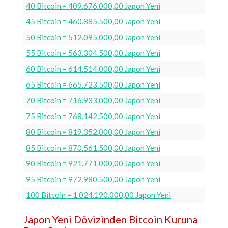
40 Bitcoin = 409.676.000,00 Japon Yeni
45 Bitcoin = 460.885.500,00 Japon Yeni
50 Bitcoin = 512.095.000,00 Japon Yeni
55 Bitcoin = 563.304.500,00 Japon Yeni
60 Bitcoin = 614.514.000,00 Japon Yeni
65 Bitcoin = 665.723.500,00 Japon Yeni
70 Bitcoin = 716.933.000,00 Japon Yeni
75 Bitcoin = 768.142.500,00 Japon Yeni
80 Bitcoin = 819.352.000,00 Japon Yeni
85 Bitcoin = 870.561.500,00 Japon Yeni
90 Bitcoin = 921.771.000,00 Japon Yeni
95 Bitcoin = 972.980.500,00 Japon Yeni
100 Bitcoin = 1.024.190.000,00 Japon Yeni
Japon Yeni Dövizinden Bitcoin Kuruna