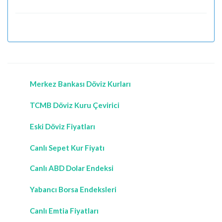
Merkez Bankası Döviz Kurları
TCMB Döviz Kuru Çevirici
Eski Döviz Fiyatları
Canlı Sepet Kur Fiyatı
Canlı ABD Dolar Endeksi
Yabancı Borsa Endeksleri
Canlı Emtia Fiyatları