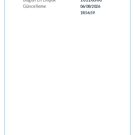
Güncelleme
06/08/2026
18:56:59