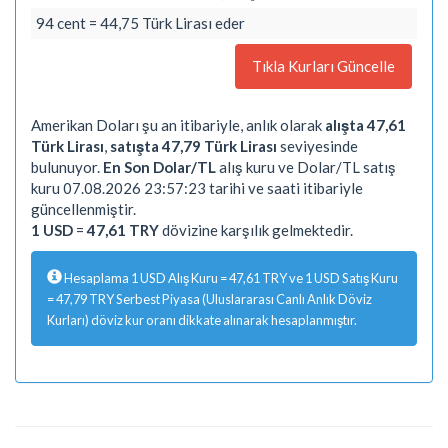
94 cent = 44,75 Türk Lirası eder
Tıkla Kurları Güncelle
Amerikan Doları şu an itibariyle, anlık olarak
alışta 47,61
Türk Lirası
,
satışta 47,79 Türk Lirası
seviyesinde
bulunuyor.
En Son Dolar/TL
alış kuru ve Dolar/TL satış
kuru 07.08.2026 23:57:23 tarihi ve saati itibariyle
güncellenmiştir.
1 USD
=
47,61 TRY
dövizine karşılık gelmektedir.
Hesaplama 1 USD Alış Kuru = 47,61 TRY ve 1 USD Satış Kuru
= 47,79 TRY Serbest Piyasa (Uluslararası Canlı Anlık Döviz
Kurları) döviz kur oranı dikkate alınarak hesaplanmıştır.