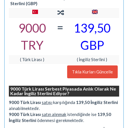
Sterlini (GBP)
=
9000
139,50
TRY
GBP
( Türk Lirası )
( İngiliz Sterlini )
Tıkla Kurları Güncelle
9000 Türk Lirası Serbest Piyasada Anlık Olarak Ne
Kadar İngiliz Sterlini Ediyor?
9000 Türk Lirası
satışı
karşılığında
139,50 İngiliz Sterlini
alınabilmektedir.
9000 Türk Lirası
satın alınmak
istendiğinde ise
139,50
İngiliz Sterlini
ödenmesi gerekmektedir.