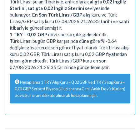
Türk Lirası şu an itibariyle, anlık olarak
alışta 0,02 İngiliz
Sterlini
,
satışta 0,02 İngiliz Sterlini
seviyesinde
bulunuyor.
En Son Türk Lirası/GBP
alış kuru ve Türk
Lirası/GBP satış kuru 07.08.2026 21:26:35 tarihi ve saati
itibariyle güncellenmiştir.
1 TRY
=
0,02 GBP
dövizine karşılık gelmektedir.
Türk Lirası bugün GBP karşısında düne göre % -0.64
değişim göstererek son güncel fiyat olarak Türk Lirası alış
kuru 0,02 GBP, Türk Lirası satış kuru 0,02 GBP fiyatından
işlem görmektedir. Türk Lirası/GBP kuru en son
07/08/2026 21:26:35 tarihinde güncellenmiştir.
Hesaplama 1 TRY Alış Kuru = 0,02 GBP ve 1 TRY Satış Kuru =
0,02 GBP Serbest Piyasa (Uluslararası Canlı Anlık Döviz Kurları)
döviz kur oranı dikkate alınarak hesaplanmıştır.