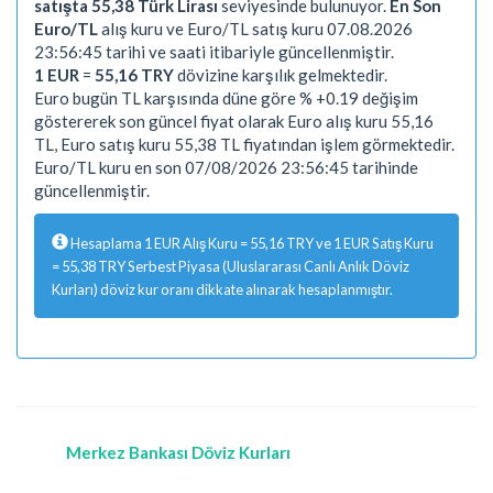
satışta 55,38 Türk Lirası
seviyesinde bulunuyor.
En Son
Euro/TL
alış kuru ve Euro/TL satış kuru 07.08.2026
23:56:45 tarihi ve saati itibariyle güncellenmiştir.
1 EUR
=
55,16 TRY
dövizine karşılık gelmektedir.
Euro bugün TL karşısında düne göre % +0.19 değişim
göstererek son güncel fiyat olarak Euro alış kuru 55,16
TL, Euro satış kuru 55,38 TL fiyatından işlem görmektedir.
Euro/TL kuru en son 07/08/2026 23:56:45 tarihinde
güncellenmiştir.
Hesaplama 1 EUR Alış Kuru = 55,16 TRY ve 1 EUR Satış Kuru
= 55,38 TRY Serbest Piyasa (Uluslararası Canlı Anlık Döviz
Kurları) döviz kur oranı dikkate alınarak hesaplanmıştır.
Merkez Bankası Döviz Kurları