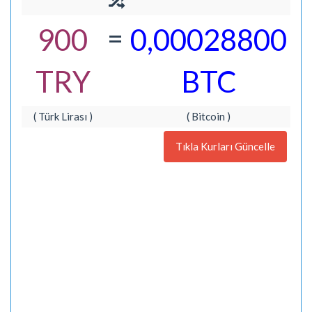
=
900
0,00028800
TRY
BTC
( Türk Lirası )
( Bitcoin )
Tıkla Kurları Güncelle