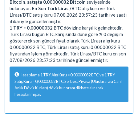
Bitcoin
,
satışta 0,00000032 Bitcoin
seviyesinde
bulunuyor.
En Son Türk Lirası/BTC
alış kuru ve Türk
Lirası/BTC satış kuru 07.08.2026 23:57:23 tarihi ve saati
itibariyle güncellenmiştir.
1 TRY
=
0,00000032 BTC
dövizine karşılık gelmektedir.
Türk Lirası bugün BTC karşısında düne göre % 0 değişim
göstererek son güncel fiyat olarak Türk Lirası alış kuru
0,00000032 BTC, Türk Lirası satış kuru 0,00000032 BTC
fiyatından işlem görmektedir. Türk Lirası/BTC kuru en son
07/08/2026 23:57:23 tarihinde güncellenmiştir.
Hesaplama 1 TRY Alış Kuru = 0,00000032 BTC ve 1 TRY
Satış Kuru = 0,00000032 BTC Serbest Piyasa (Uluslararası Canlı
Anlık Döviz Kurları) döviz kur oranı dikkate alınarak
hesaplanmıştır.