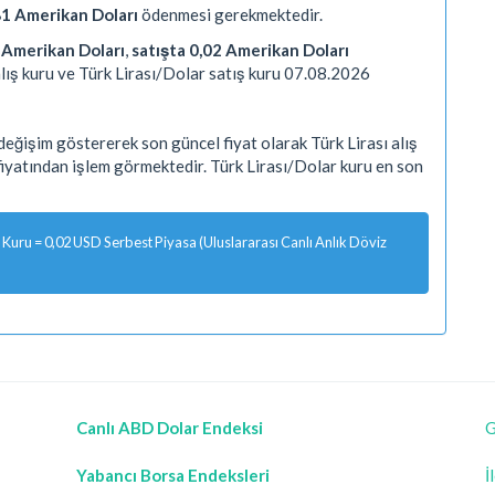
81 Amerikan Doları
ödenmesi gerekmektedir.
2 Amerikan Doları
,
satışta 0,02 Amerikan Doları
lış kuru ve Türk Lirası/Dolar satış kuru 07.08.2026
eğişim göstererek son güncel fiyat olarak Türk Lirası alış
 fiyatından işlem görmektedir. Türk Lirası/Dolar kuru en son
Kuru = 0,02 USD Serbest Piyasa (Uluslararası Canlı Anlık Döviz
Canlı ABD Dolar Endeksi
G
Yabancı Borsa Endeksleri
İ