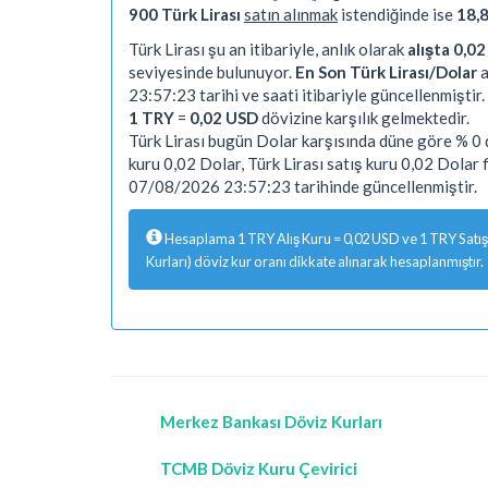
900 Türk Lirası
satın alınmak
istendiğinde ise
18,
Türk Lirası şu an itibariyle, anlık olarak
alışta 0,0
seviyesinde bulunuyor.
En Son Türk Lirası/Dolar
a
23:57:23 tarihi ve saati itibariyle güncellenmiştir.
1 TRY
=
0,02 USD
dövizine karşılık gelmektedir.
Türk Lirası bugün Dolar karşısında düne göre % 0 d
kuru 0,02 Dolar, Türk Lirası satış kuru 0,02 Dolar
07/08/2026 23:57:23 tarihinde güncellenmiştir.
Hesaplama 1 TRY Alış Kuru = 0,02 USD ve 1 TRY Satış 
Kurları) döviz kur oranı dikkate alınarak hesaplanmıştır.
Merkez Bankası Döviz Kurları
TCMB Döviz Kuru Çevirici